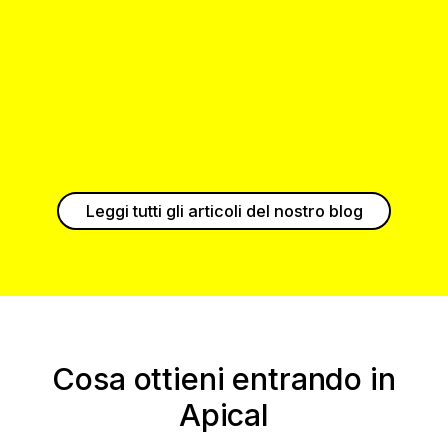
Bando “Resto al Sud 2.0”: Guida completa
e dettagliata
Scopri il Bando “Resto al Sud 2.0”: un’opportunità
imperdibile per le imprese creative del Mezzogiorno
d’Italia
Scopri i dettagli
Leggi tutti gli articoli del nostro blog
Cosa ottieni entrando in
Apical